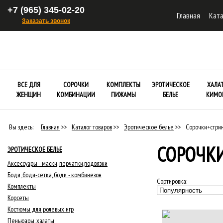
+7 (965) 345-02-20
Главная
Ката
Заказать звонок
ВСЕ ДЛЯ
СОРОЧКИ
КОМПЛЕКТЫ
ЭРОТИЧЕСКОЕ
ХАЛА
ЖЕНЩИН
КОМБИНАЦИИ
ПИЖАМЫ
БЕЛЬЕ
КИМО
Вы здесь:
Главная
>>
Каталог товаров
>>
Эротическое белье
>>
Сорочки+стрин
СОРОЧКИ
ЭРОТИЧЕСКОЕ БЕЛЬЕ
Аксессуары - маски, перчатки,подвязки
Боди, боди-сетка, боди - комбинезон
Сортировка:
Комплекты
Корсеты
Костюмы для ролевых игр
Пеньюары, халаты