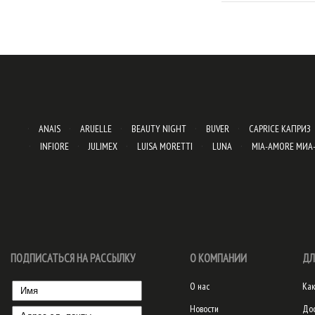
ANAIS
ARUELLE
BEAUTY NIGHT
BUVER
CAPRICE КАПРИЗ
INFIORE
JULIMEX
LUISA MORETTI
LUNA
MIA-AMORE МИА
ПОДПИСАТЬСЯ НА РАССЫЛКУ
О КОМПАНИИ
ДЛ
О нас
Как
Новости
Дос