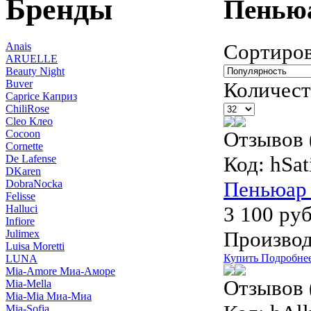
Бренды
Пенью
Сортиров
Anais
ARUELLE
Beauty Night
Buver
Количест
Caprice Каприз
ChiliRose
Cleo Клео
Отзывов 
Cocoon
Cornette
Код:
hSat
De Lafense
DKaren
Пеньюар 
DobraNocka
Felisse
3 100 руб
Halluci
Infiore
Производ
Julimex
Luisa Moretti
Купить
Подробне
LUNA
Mia-Amore Миа-Аморе
Отзывов 
Mia-Mella
Mia-Mia Миа-Миа
Mia-Sofia