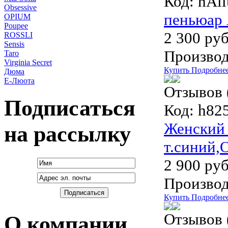
Код:
hAll
Obsessive
пеньюар 
OPIUM
Poupee
2 300 руб
ROSSLI
Sensis
Производ
Taro
Virginia Secret
Купить
Подробне
Дюма
Е-Люота
Отзывов 
Подписаться
Код:
h825
Женский 
на рассылку
т.синий,
2 900 руб
Производ
Купить
Подробне
Отзывов 
О компании