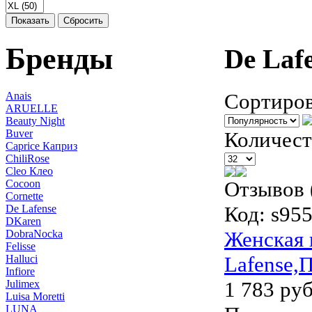
Показать
Сбросить
Бренды
De Laf
Сортиров
Anais
ARUELLE
Beauty Night
Buver
Количест
Caprice Каприз
ChiliRose
Cleo Клео
Отзывов 
Cocoon
Cornette
Код:
s955
De Lafense
DKaren
Женская 
DobraNocka
Felisse
Lafense,
Halluci
Infiore
1 783 руб
Julimex
Luisa Moretti
LUNA