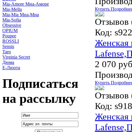
Производ
Mia-Amore Миа-Аморе
Купить
Подробне
Mia-Mella
Mia-Mia Миа-Миа
Отзывов 
Mia-Sofia
Obsessive
Код:
s92
OPIUM
Poupee
Женская 
ROSSLI
Sensis
Lafense,
Taro
Virginia Secret
2 070 руб
Дюма
Е-Люота
Производ
Подписаться
Купить
Подробне
Отзывов 
на рассылку
Код:
s918
Женская 
Lafense,