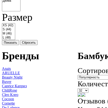
Размер
Показать
Сбросить
Бренды
Бамбу
Сортиров
Anais
ARUELLE
Beauty Night
Buver
Количест
Caprice Каприз
ChiliRose
Cleo Клео
Отзывов 
Cocoon
Cornette
De Lafense