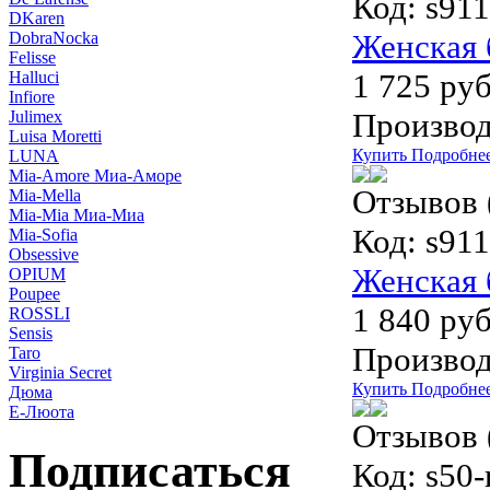
Код:
s911
DKaren
Женская 
DobraNocka
Felisse
1 725 руб
Halluci
Infiore
Производ
Julimex
Luisa Moretti
Купить
Подробне
LUNA
Mia-Amore Миа-Аморе
Отзывов 
Mia-Mella
Mia-Mia Миа-Миа
Код:
s911
Mia-Sofia
Obsessive
Женская 
OPIUM
Poupee
1 840 руб
ROSSLI
Sensis
Производ
Taro
Virginia Secret
Купить
Подробне
Дюма
Е-Люота
Отзывов 
Подписаться
Код:
s50-