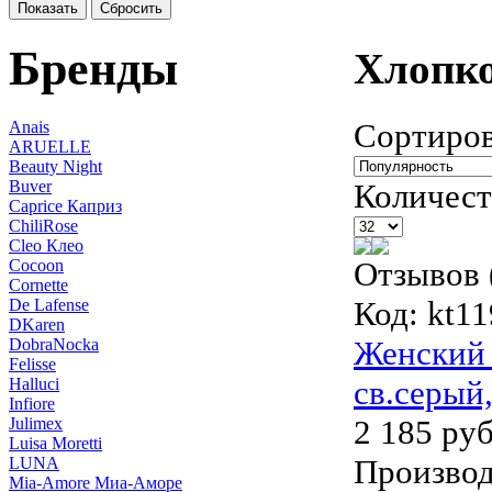
Показать
Сбросить
Бренды
Хлопк
Сортиров
Anais
ARUELLE
Beauty Night
Buver
Количест
Caprice Каприз
ChiliRose
Cleo Клео
Отзывов 
Cocoon
Cornette
Код:
kt11
De Lafense
DKaren
Женский 
DobraNocka
Felisse
св.серый
Halluci
Infiore
2 185 руб
Julimex
Luisa Moretti
Производ
LUNA
Mia-Amore Миа-Аморе