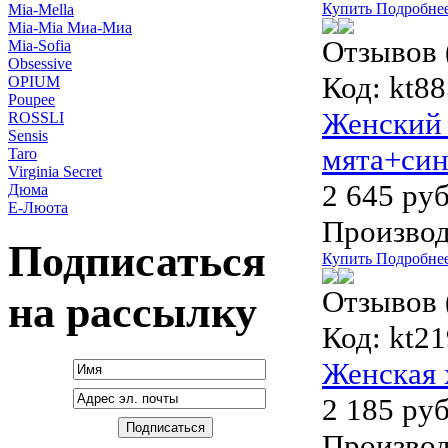
Купить
Подробне
Mia-Mella
Mia-Mia Миа-Миа
Отзывов 
Mia-Sofia
Obsessive
Код:
kt88
OPIUM
Poupee
Женский 
ROSSLI
Sensis
мята+син
Taro
Virginia Secret
2 645 руб
Дюма
Е-Люота
Производ
Подписаться
Купить
Подробне
Отзывов 
на рассылку
Код:
kt21
Женская 
2 185 руб
Производ